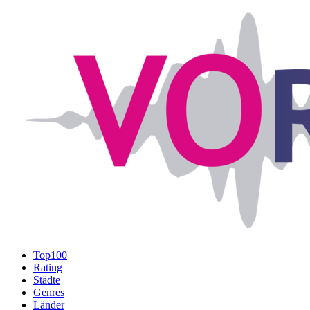
Top100
Rating
Städte
Genres
Länder