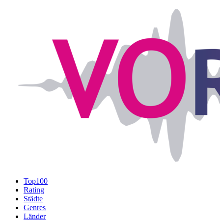
Top100
Rating
Städte
Genres
Länder