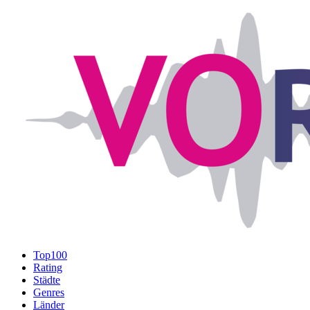
Top100
Rating
Städte
Genres
Länder