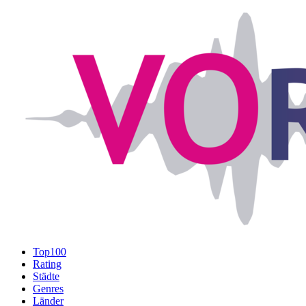
Top100
Rating
Städte
Genres
Länder