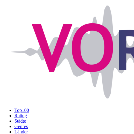
Top100
Rating
Städte
Genres
Länder