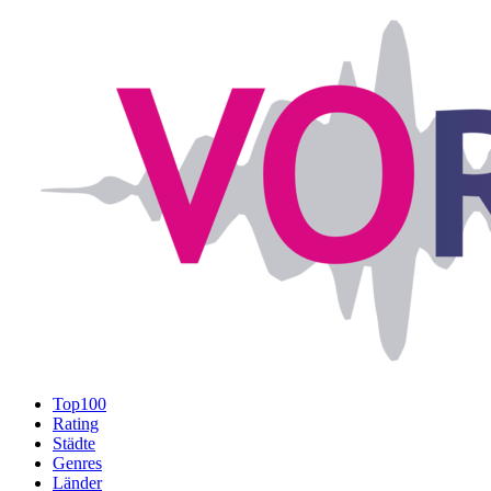
Top100
Rating
Städte
Genres
Länder