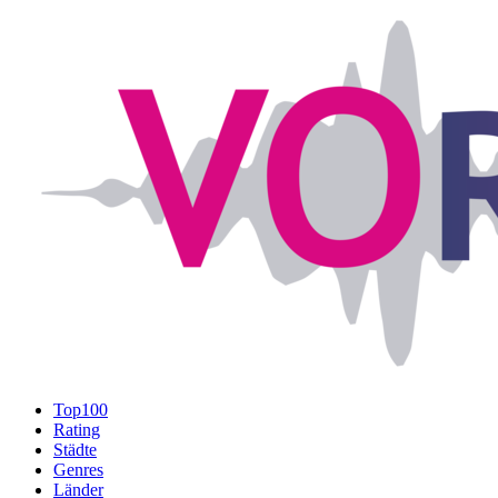
Top100
Rating
Städte
Genres
Länder