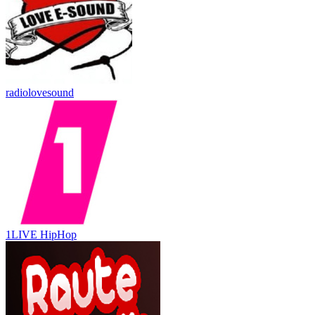
radiolovesound
1LIVE HipHop