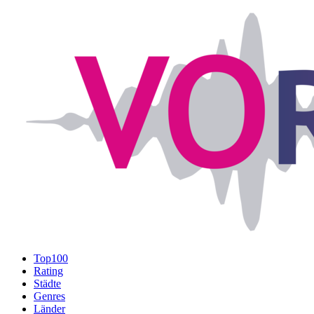
Top100
Rating
Städte
Genres
Länder