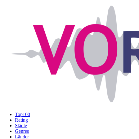
Top100
Rating
Städte
Genres
Länder