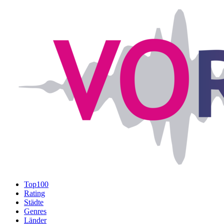
Top100
Rating
Städte
Genres
Länder