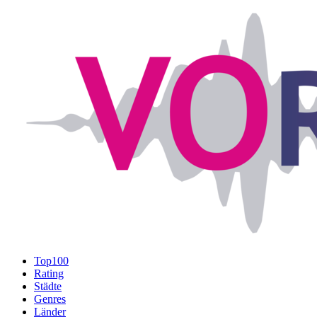
Top100
Rating
Städte
Genres
Länder