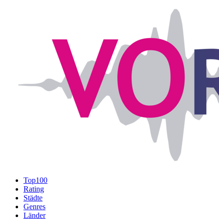
Top100
Rating
Städte
Genres
Länder