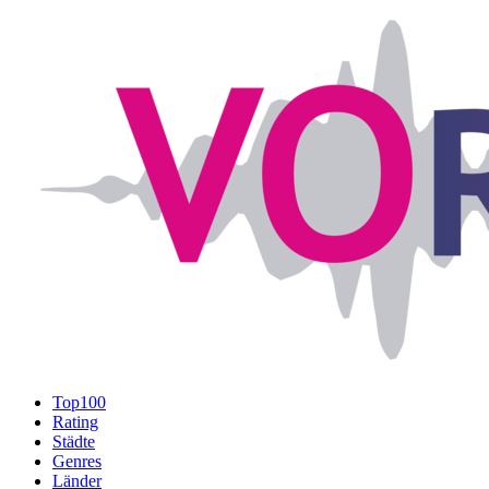
Top100
Rating
Städte
Genres
Länder