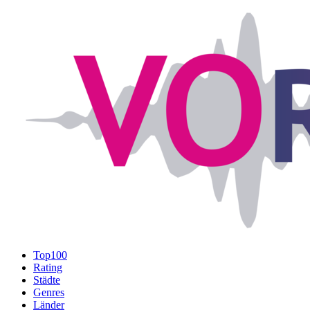
Top100
Rating
Städte
Genres
Länder