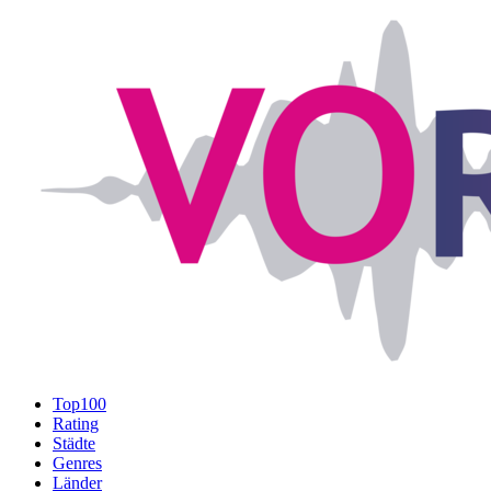
Top100
Rating
Städte
Genres
Länder