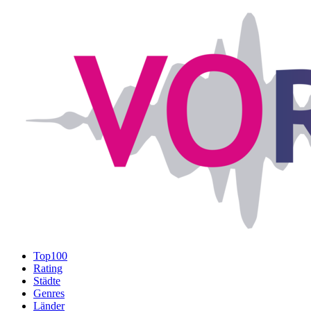
Top100
Rating
Städte
Genres
Länder