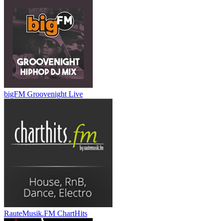
bigFM Groovenight Live
RauteMusik.FM ChartHits