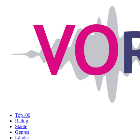
Top100
Rating
Städte
Genres
Länder