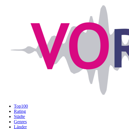
Top100
Rating
Städte
Genres
Länder