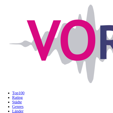
Top100
Rating
Städte
Genres
Länder