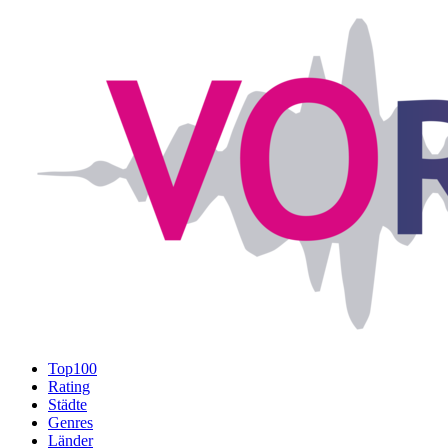
Top100
Rating
Städte
Genres
Länder