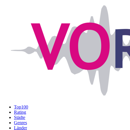
Top100
Rating
Städte
Genres
Länder