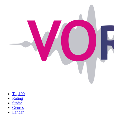
Top100
Rating
Städte
Genres
Länder