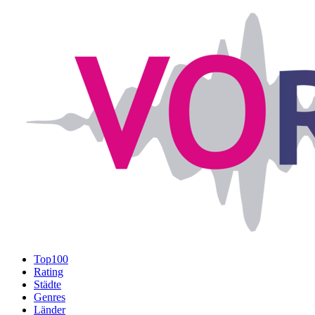
Top100
Rating
Städte
Genres
Länder