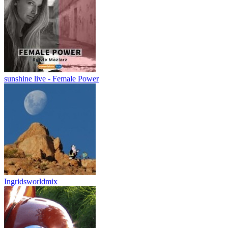
sunshine live - Female Power
Ingridsworldmix