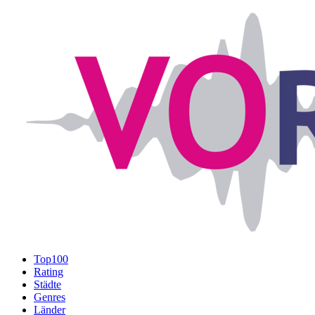
Top100
Rating
Städte
Genres
Länder