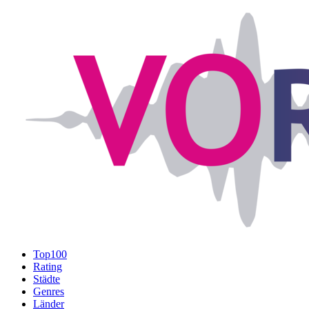
Top100
Rating
Städte
Genres
Länder