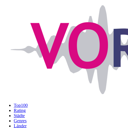
Top100
Rating
Städte
Genres
Länder