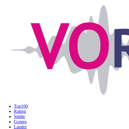
Top100
Rating
Städte
Genres
Länder