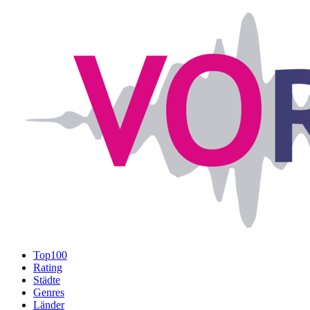
Top100
Rating
Städte
Genres
Länder