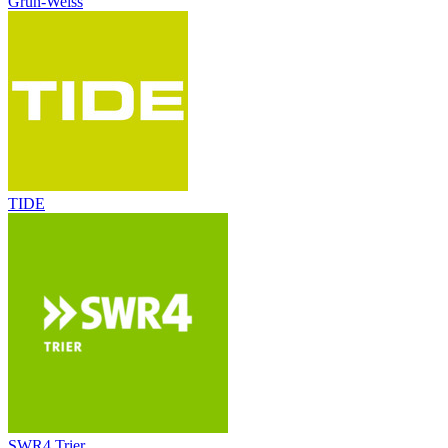
Grün-Weiss
TIDE
SWR4 Trier