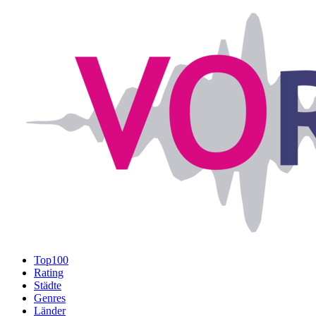
Top100
Rating
Städte
Genres
Länder