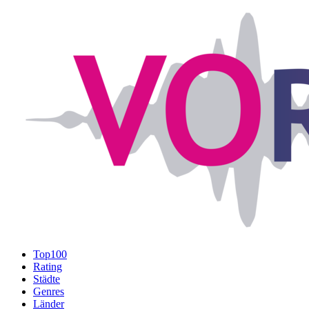
Top100
Rating
Städte
Genres
Länder