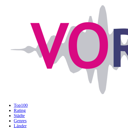
Top100
Rating
Städte
Genres
Länder