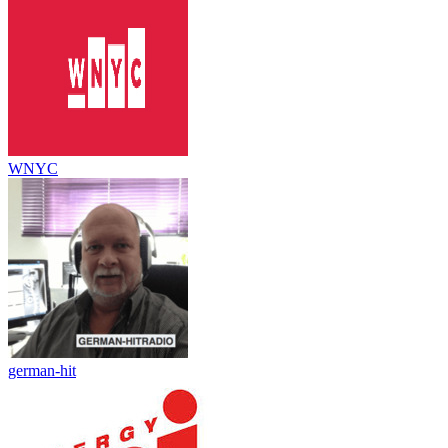
WNYC
german-hit