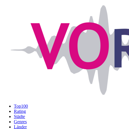
Top100
Rating
Städte
Genres
Länder