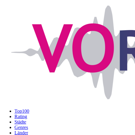
Top100
Rating
Städte
Genres
Länder