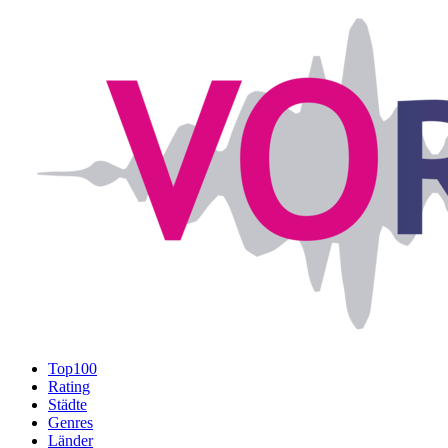
Top100
Rating
Städte
Genres
Länder