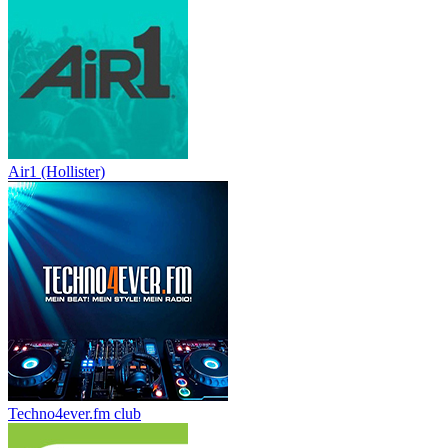
Air1 (Hollister)
Techno4ever.fm club