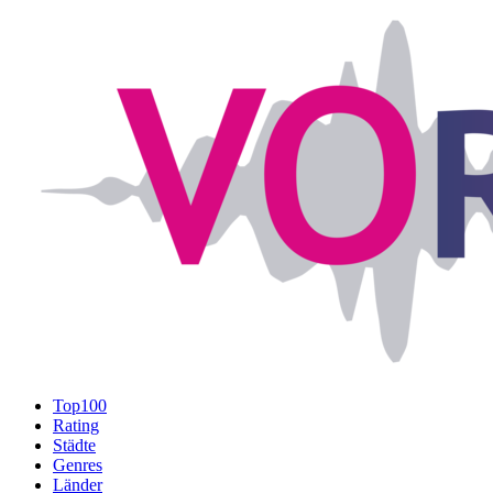
Top100
Rating
Städte
Genres
Länder