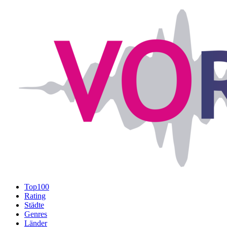
Top100
Rating
Städte
Genres
Länder