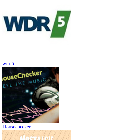
wdr 5
Housechecker