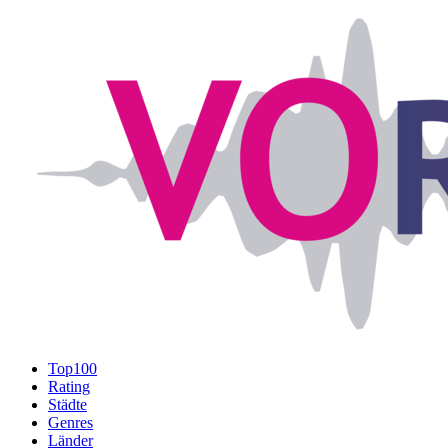
Top100
Rating
Städte
Genres
Länder