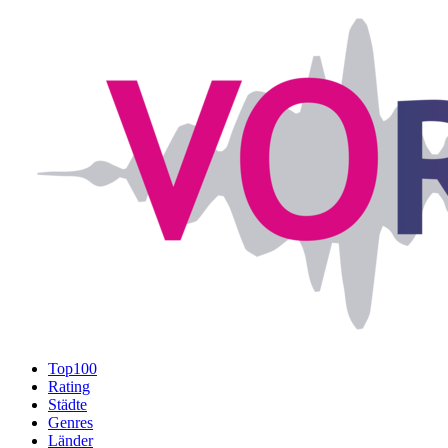
Top100
Rating
Städte
Genres
Länder