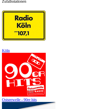
Zufallsstationen
Köln
Ostseewelle - 90er hits