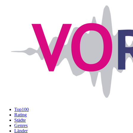
Top100
Rating
Städte
Genres
Länder