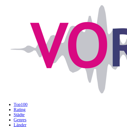
Top100
Rating
Städte
Genres
Länder