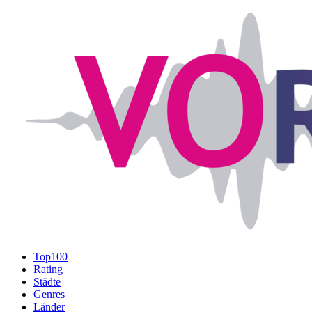
Top100
Rating
Städte
Genres
Länder