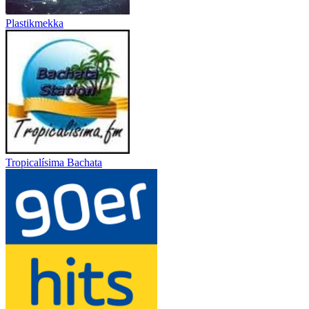
Plastikmekka
Tropicalísima Bachata