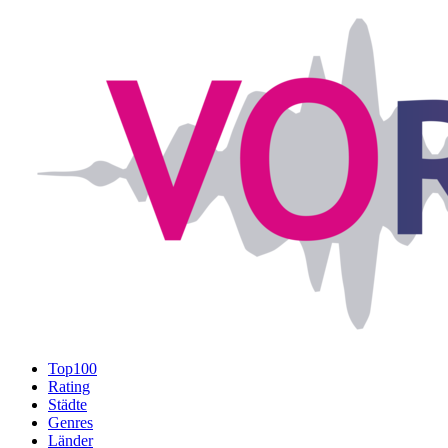
Top100
Rating
Städte
Genres
Länder