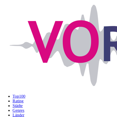
Top100
Rating
Städte
Genres
Länder