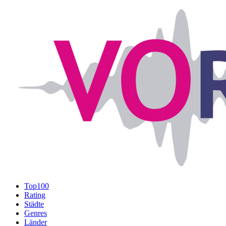
Top100
Rating
Städte
Genres
Länder