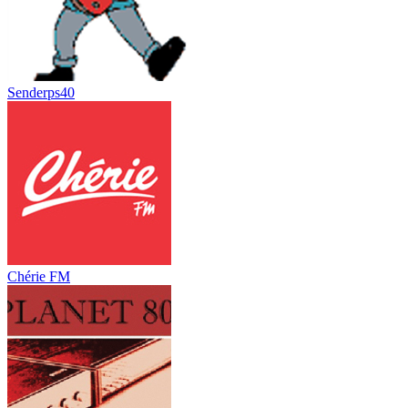
Senderps40
Chérie FM