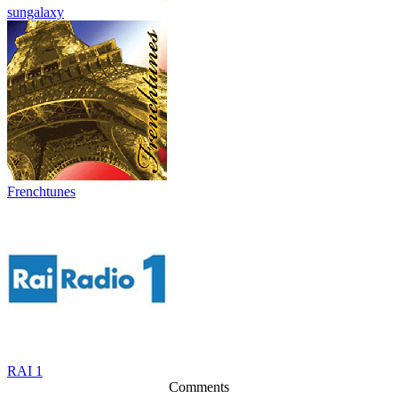
sungalaxy
Frenchtunes
RAI 1
Comments