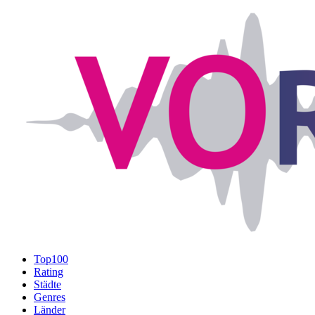
Top100
Rating
Städte
Genres
Länder