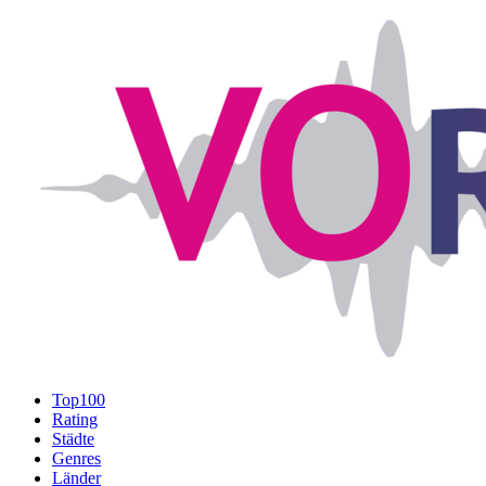
Top100
Rating
Städte
Genres
Länder