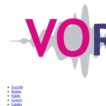
Top100
Rating
Städte
Genres
Länder