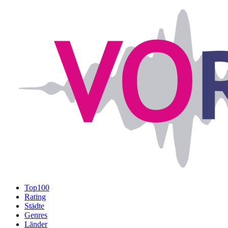
Top100
Rating
Städte
Genres
Länder