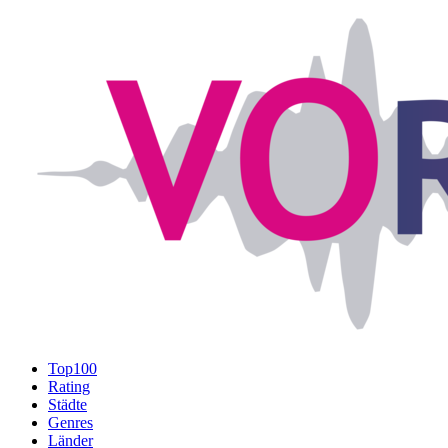
Top100
Rating
Städte
Genres
Länder