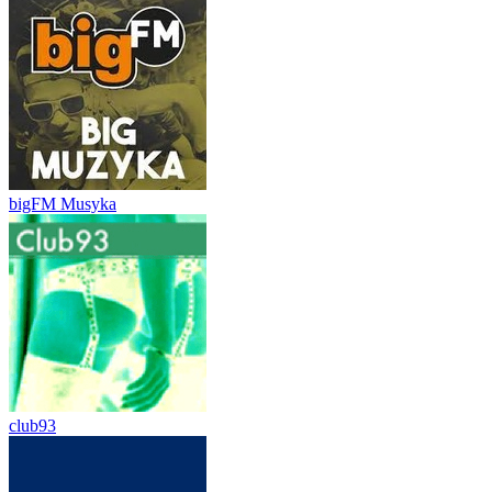
bigFM Musyka
club93