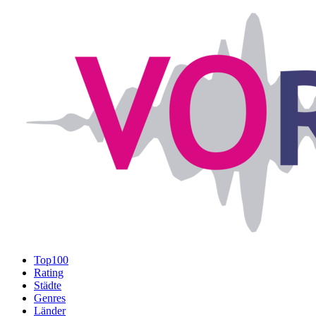
Top100
Rating
Städte
Genres
Länder